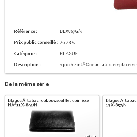
Référence :
BLX867G/R
26.28 €
Prix public conseillé :
Catégorie :
BLAGUE
Description :
1 poche intÃ©rieur Latex, emplaceme
De la même série
Blague Ã tabac roul.ouv.soufflet cuir lisse
Blague Ã tabac c
NÂ°11 X-891/N
13 X-857/N