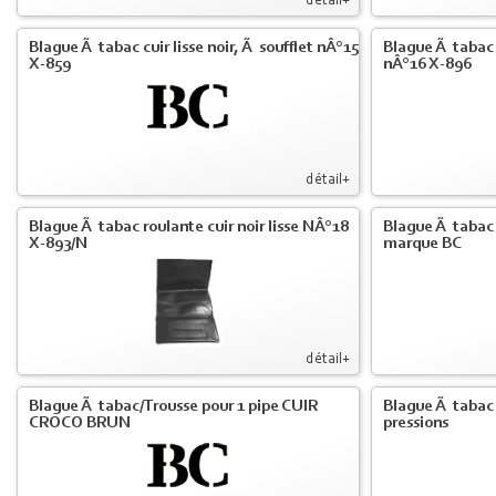
détail+
Blague Ã tabac cuir lisse noir, Ã soufflet nÂ°15
Blague Ã tabac 
X-859
nÂ°16 X-896
détail+
Blague Ã tabac roulante cuir noir lisse NÂ°18
Blague Ã tabac c
X-893/N
marque BC
détail+
Blague Ã tabac/Trousse pour 1 pipe CUIR
Blague Ã tabac c
CROCO BRUN
pressions