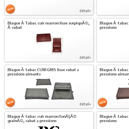
détail+
Blague Ã Tabac cuir marron lisse surpiquÃ©,
Blague Ã tabac c
Ã rabat
pressions
détail+
Blague Ã tabac CUIR GRIS lisse rabat 2
Blague Ã tabac
pressions aimants
pressions aiman
détail+
Blague Ã tabac cuir marron fonÃ§Ã©
Blague Ã tabac 
grainÃ©, rabat 2 pressions
pressions