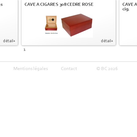
es
CAVE A CIGARES 308 CEDRE ROSE
CAVE A
cig.
détail+
détail+
1
Mentions légales
Contact
© BC 2026