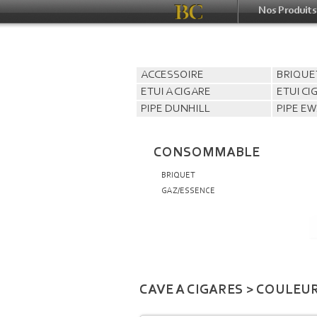
Nos Produits
ACCESSOIRE
BRIQUE
ETUI A CIGARE
ETUI C
PIPE DUNHILL
PIPE E
CONSOMMABLE
BRIQUET
GAZ/ESSENCE
CAVE A CIGARES > COULEU