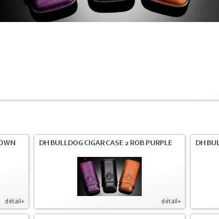
ROWN
DH BULLDOG CIGAR CASE 2 ROB PURPLE
DH BUL
détail+
détail+