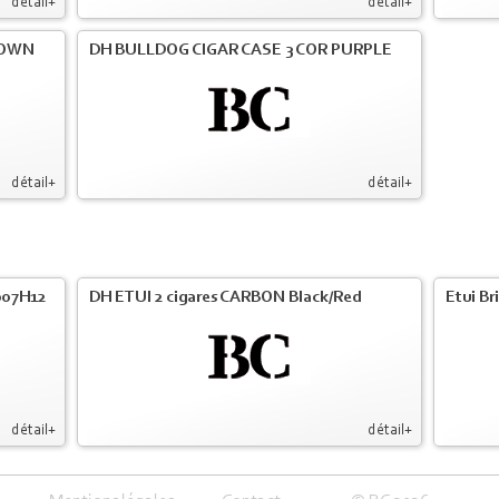
détail+
détail+
ROWN
DH BULLDOG CIGAR CASE 3 COR PURPLE
détail+
détail+
007H12
DH ETUI 2 cigares CARBON Black/Red
Etui Br
détail+
détail+