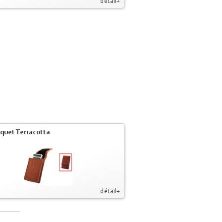
détail+
iquet Terracotta
détail+