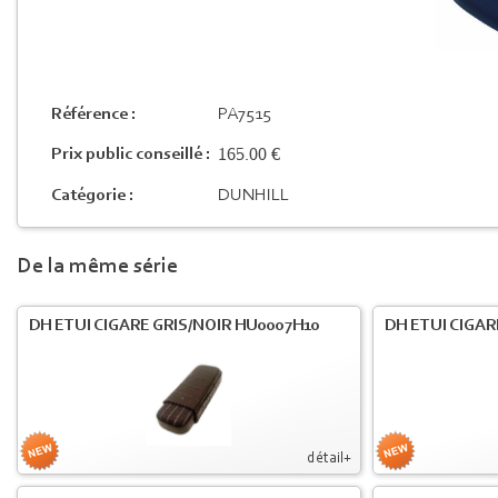
Référence :
PA7515
165.00 €
Prix public conseillé :
Catégorie :
DUNHILL
De la même série
DH ETUI CIGARE GRIS/NOIR HU0007H10
DH ETUI CIGA
détail+