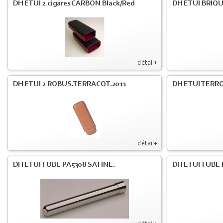
DH ETUI 2 cigares CARBON Black/Red
DH ETUI BRIQU
détail+
DH ETUI 2 ROBUS.TERRACOT.2011
DH ETUI TERR
détail+
DH ETUI TUBE PA5308 SATINE.
DH ETUI TUBE 