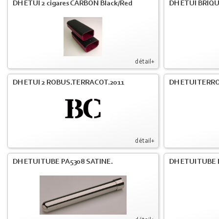
DH ETUI 2 cigares CARBON Black/Red
DH ETUI BRIQU
détail+
DH ETUI 2 ROBUS.TERRACOT.2011
DH ETUI TERR
détail+
DH ETUI TUBE PA5308 SATINE.
DH ETUI TUBE 