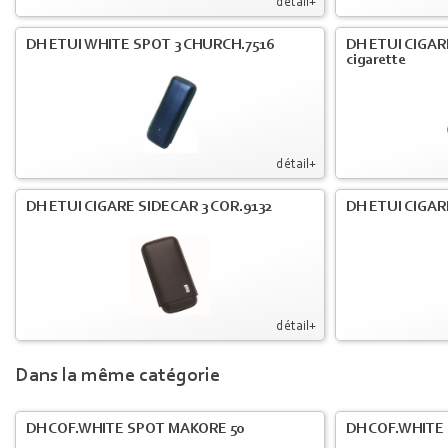
détail+
DH ETUI WHITE SPOT 3 CHURCH.7516
DH ETUI CIGARE
cigarette
détail+
DH ETUI CIGARE SIDECAR 3 COR.9132
DH ETUI CIGAR
détail+
Dans la même catégorie
DH COF.WHITE SPOT MAKORE 50
DH COF.WHITE