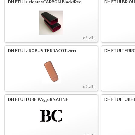
DH ETUI 2 cigares CARBON Black/Red
DH ETUI BRIQU
détail+
DH ETUI 2 ROBUS.TERRACOT.2011
DH ETUI TERR
détail+
DH ETUI TUBE PA5308 SATINE.
DH ETUI TUBE 