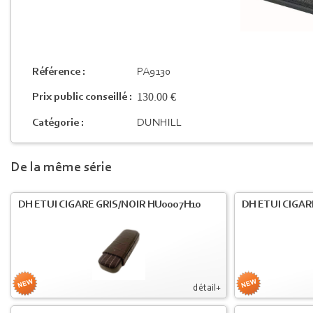
Référence :
PA9130
130.00 €
Prix public conseillé :
Catégorie :
DUNHILL
De la même série
DH ETUI CIGARE GRIS/NOIR HU0007H10
DH ETUI CIGA
détail+