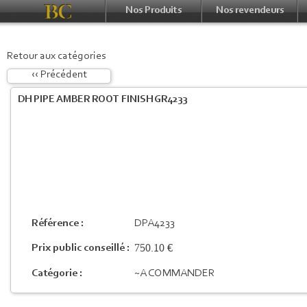
Nos Produits
Nos revendeurs
Retour aux catégories
‹‹ Précédent
DH PIPE AMBER ROOT FINISH GR4233
Référence :
DPA4233
750.10 €
Prix public conseillé :
Catégorie :
~A COMMANDER