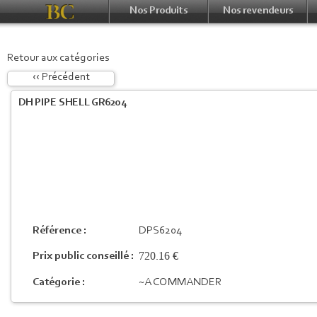
Nos Produits
Nos revendeurs
Retour aux catégories
‹‹ Précédent
DH PIPE SHELL GR6204
Référence :
DPS6204
720.16 €
Prix public conseillé :
Catégorie :
~A COMMANDER