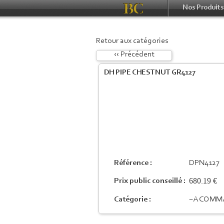
Nos Produits
Retour aux catégories
‹‹ Précédent
DH PIPE CHESTNUT GR4127
Référence :
DPN4127
680.19 €
Prix public conseillé :
Catégorie :
~A COMM