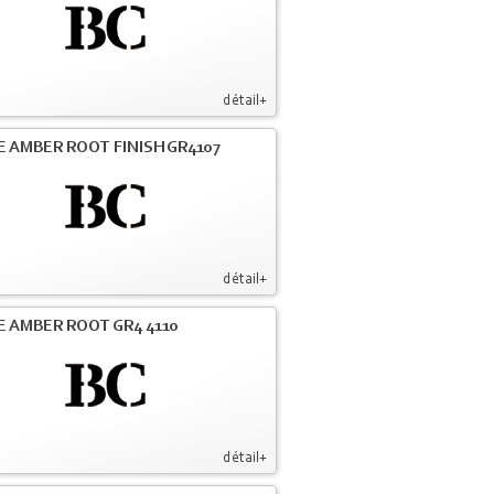
détail+
E AMBER ROOT FINISH GR4107
détail+
E AMBER ROOT GR4 4110
détail+