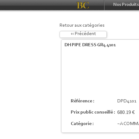
Nos Produits
Retour aux catégories
‹‹ Précédent
DH PIPE DRESS GR4 4101
Référence :
DPD4101
680.19 €
Prix public conseillé :
Catégorie :
~A COMM