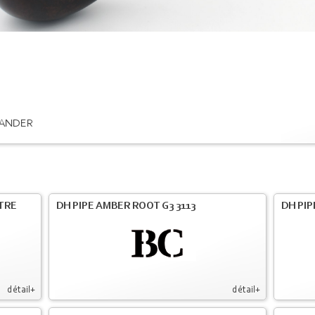
ANDER
LTRE
DH PIPE AMBER ROOT G3 3113
DH PIP
détail+
détail+