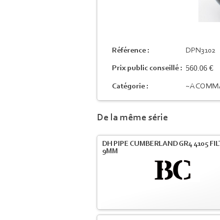
Référence :
DPN3102
560.06 €
Prix public conseillé :
Catégorie :
~A COMM
De la même série
DH PIPE CUMBERLAND GR4 4105 FI
9MM