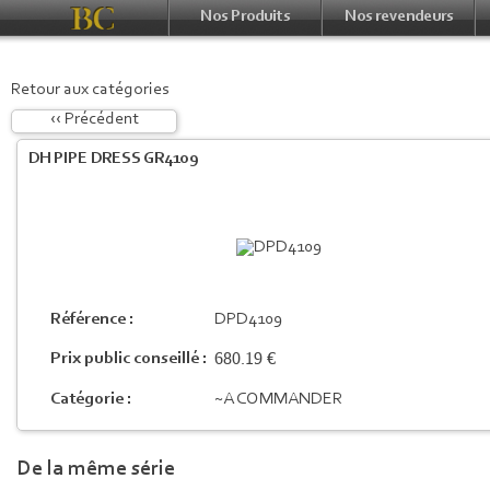
Nos Produits
Nos revendeurs
Retour aux catégories
‹‹ Précédent
DH PIPE DRESS GR4109
Référence :
DPD4109
680.19 €
Prix public conseillé :
Catégorie :
~A COMMANDER
De la même série