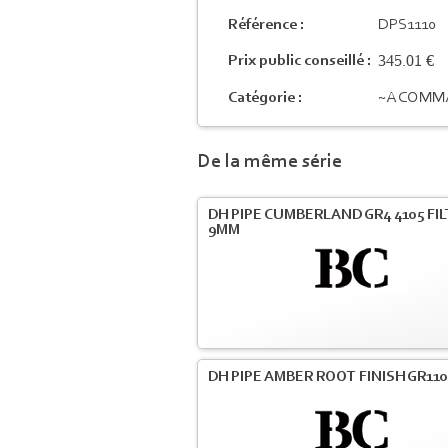
Référence :
DPS1110
345.01 €
Prix public conseillé :
Catégorie :
~A COMM
De la même série
DH PIPE CUMBERLAND GR4 4105 FI
9MM
DH PIPE AMBER ROOT FINISH GR110