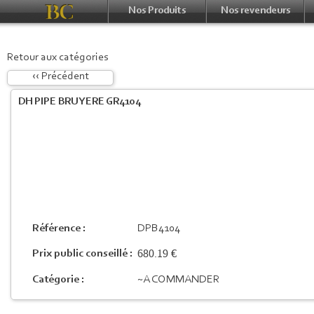
Nos Produits
Nos revendeurs
Retour aux catégories
‹‹ Précédent
DH PIPE BRUYERE GR4104
Référence :
DPB4104
680.19 €
Prix public conseillé :
Catégorie :
~A COMMANDER