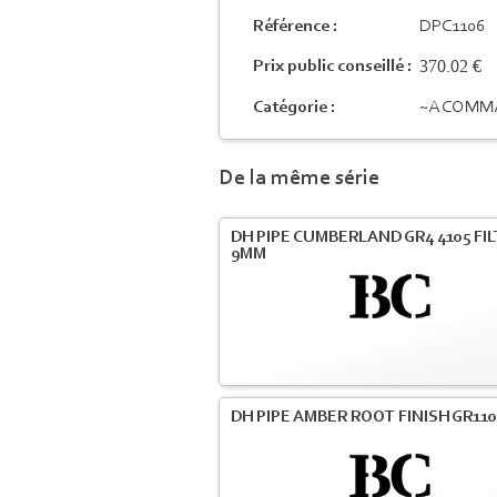
Référence :
DPC1106
370.02 €
Prix public conseillé :
Catégorie :
~A COMM
De la même série
DH PIPE CUMBERLAND GR4 4105 FI
9MM
DH PIPE AMBER ROOT FINISH GR110