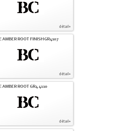
détail+
E AMBER ROOT FINISH GR4107
détail+
E AMBER ROOT GR4 4110
détail+