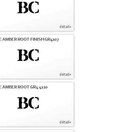
détail+
E AMBER ROOT FINISH GR4107
détail+
E AMBER ROOT GR4 4110
détail+