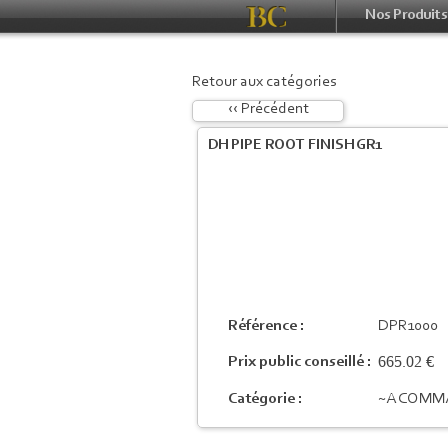
Nos Produits
Retour aux catégories
‹‹ Précédent
DH PIPE ROOT FINISH GR1
Référence :
DPR1000
665.02 €
Prix public conseillé :
Catégorie :
~A COMM