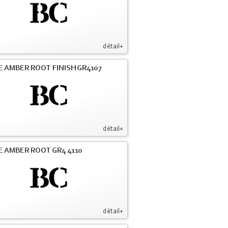
détail+
E AMBER ROOT FINISH GR4107
détail+
E AMBER ROOT GR4 4110
détail+