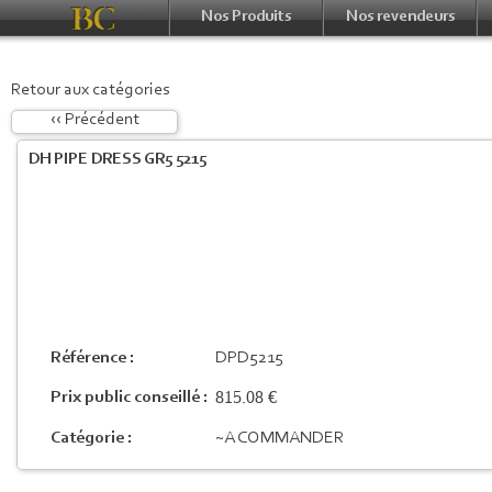
Nos Produits
Nos revendeurs
Retour aux catégories
‹‹ Précédent
DH PIPE DRESS GR5 5215
Référence :
DPD5215
815.08 €
Prix public conseillé :
Catégorie :
~A COMMANDER