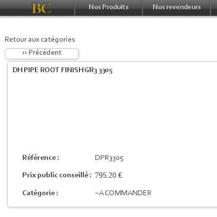
Nos Produits
Nos revendeurs
Retour aux catégories
‹‹ Précédent
DH PIPE ROOT FINISH GR3 3305
Référence :
DPR3305
795.20 €
Prix public conseillé :
Catégorie :
~A COMMANDER